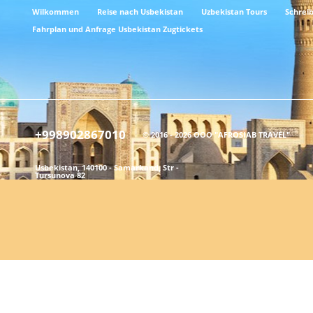
Wilkommen
Reise nach Usbekistan
Uzbekistan Tours
Schreib
Fahrplan und Anfrage Usbekistan Zugtickets
+998902867010
© 2016 - 2026 ООО "AFROSIAB TRAVEL"
Usbekistan, 140100 - Samarkand, Str -
Tursunova 82