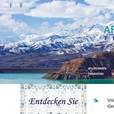
DE
|
EN
|
RU
Best
WILKOMMEN
TRANSFERS
U
Us
On