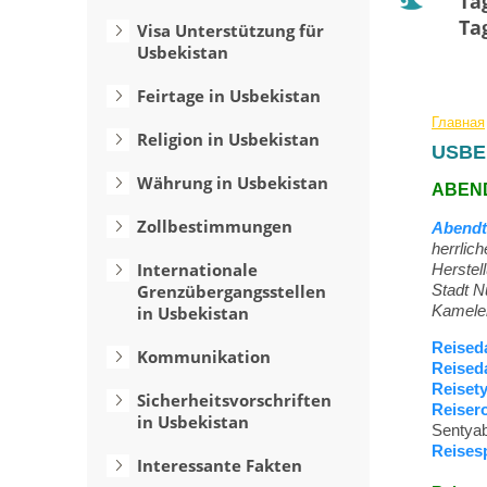
Ta
Ta
Visa Unterstützung für
Usbekistan
Feirtage in Usbekistan
Главная
Religion in Usbekistan
USBE
Währung in Usbekistan
ABEN
Zollbestimmungen
Abendt
herrlic
Internationale
Herstel
Grenzübergangsstellen
Stadt N
Kamele
in Usbekistan
Reised
Kommunikation
Reised
Reiset
Sicherheitsvorschriften
Reiser
in Usbekistan
Sentya
Reises
Interessante Fakten