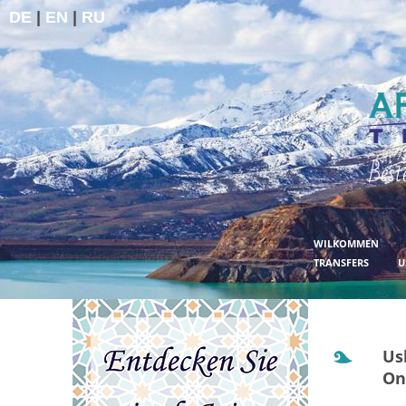
DE
|
EN
|
RU
Best
WILKOMMEN
TRANSFERS
U
Us
On