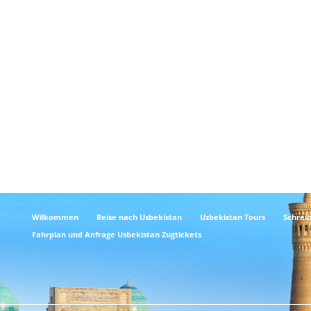
Wilkommen
Reise nach Usbekistan
Uzbekistan Tours
Schreib
Fahrplan und Anfrage Usbekistan Zugtickets