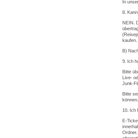
In unse
8. Kann
NEIN. D
übertra
(Reisep
kaufen.
B) Nac
9. Ich 
Bitte ü
Live- o
Junk-Fi
Bitte s
können
10. Ich
E-Ticke
innerha
Ordner.