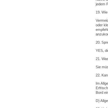
jedem F
19. Wi
Vermeid
oder kl
empfehl
anzukom
20. Spr
YES, di
21. Was
Sie müs
22. Kan
Im Allg
Erfrisc
Bord ei
D) Allg