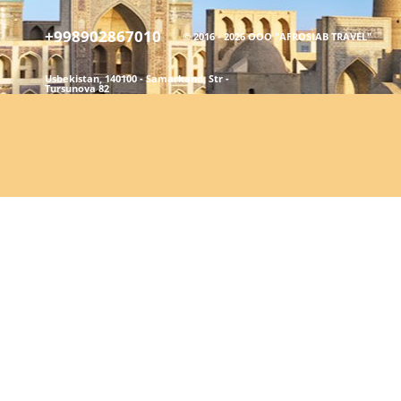
+998902867010
© 2016 - 2026 ООО "AFROSIAB TRAVEL"
Usbekistan, 140100 - Samarkand, Str -
Tursunova 82