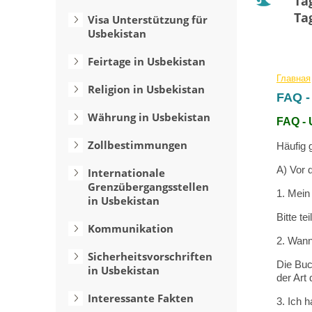
Ta
Ta
Visa Unterstützung für
Usbekistan
Feirtage in Usbekistan
Главная
Religion in Usbekistan
FAQ 
Währung in Usbekistan
FAQ -
Zollbestimmungen
Häufig 
A) Vor 
Internationale
Grenzübergangsstellen
1. Mein
in Usbekistan
Bitte te
Kommunikation
2. Wann
Sicherheitsvorschriften
Die Buc
in Usbekistan
der Art
Interessante Fakten
3. Ich 