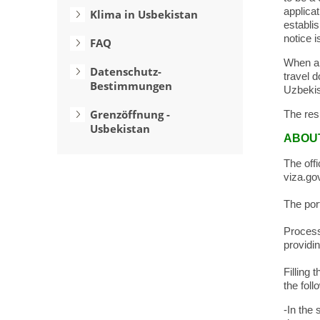
applicat
Klima in Usbekistan
establis
notice i
FAQ
When app
Datenschutz-
travel d
Bestimmungen
Uzbekis
Grenzöffnung -
The resu
Usbekistan
ABOU
The offi
viza.go
The por
Process
providi
Filling 
the foll
-In the 