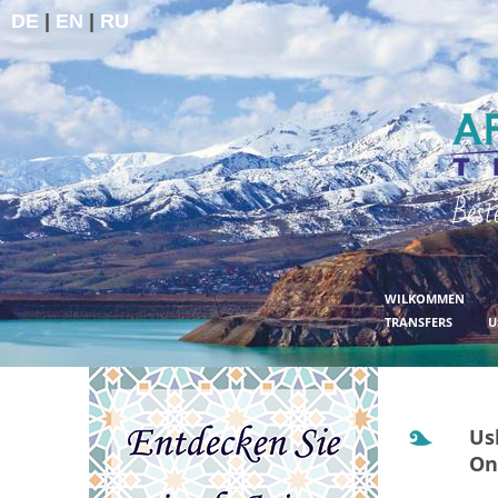
DE
|
EN
|
RU
Best
WILKOMMEN
TRANSFERS
U
Us
On