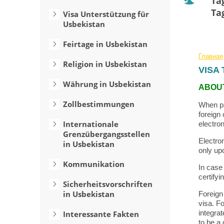
Ta
Ta
Visa Unterstützung für
Usbekistan
Feirtage in Usbekistan
Главная
Religion in Usbekistan
VISA
Währung in Usbekistan
ABOUT
Zollbestimmungen
When pa
foreign 
Internationale
electron
Grenzübergangsstellen
Electron
in Usbekistan
only up
Kommunikation
In case 
certifyi
Sicherheitsvorschriften
in Usbekistan
Foreign 
visa. Fo
integrat
Interessante Fakten
to be a