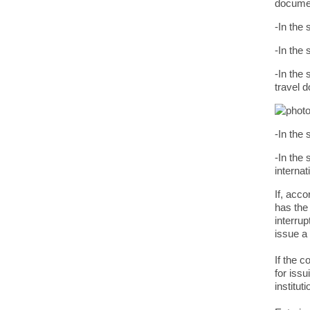
documen
-In the
-In the 
-In the
travel 
-In the 
-In the
interna
If, acc
has the 
interrup
issue a 
If the c
for issu
institut