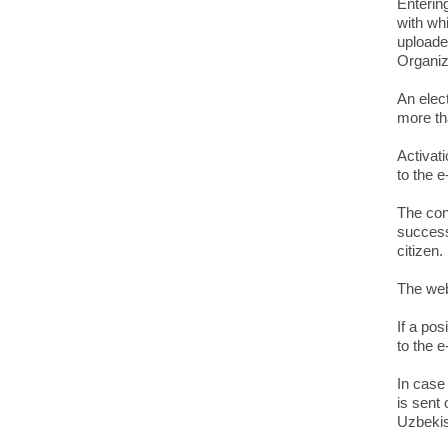
Entering
with whi
uploade
Organi
An elect
more th
Activati
to the e
The con
successf
citizen.
The web 
If a pos
to the e
In case 
is sent 
Uzbekis