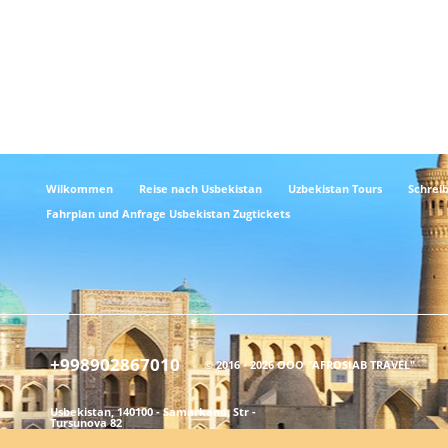
Wilkommen
Reise nach Usbekistan
Uzbekistan Tours
Schreib
Fahrplan und Anfrage Usbekistan Zugtickets
+998902867010
© 2016 - 2026 ООО "AFROSIAB TRAVEL"
Usbekistan, 140100 - Samarkand, Str -
Tursunova 82